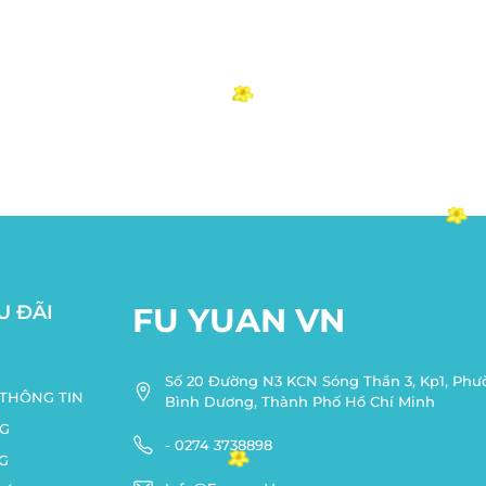
U ĐÃI
FU YUAN VN
Số 20 Đường N3 KCN Sóng Thần 3, Kp1, Ph
THÔNG TIN
Bình Dương, Thành Phố Hồ Chí Minh
G
- 0274 3738898
G