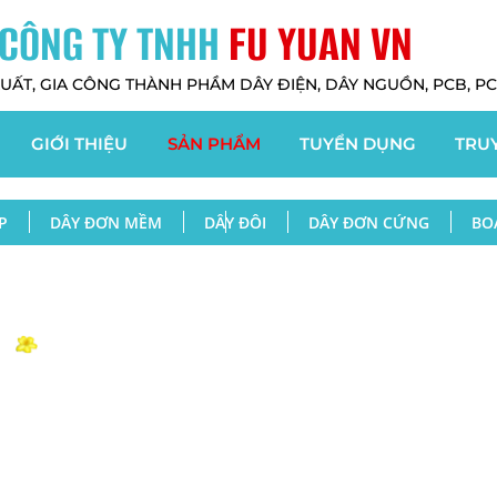
CÔNG TY TNHH
FU YUAN VN
UẤT, GIA CÔNG THÀNH PHẦM DÂY ĐIỆN, DÂY NGUỒN, PCB, PCBA
GIỚI THIỆU
SẢN PHẨM
TUYỂN DỤNG
TRU
P
DÂY ĐƠN MỀM
DÂY ĐÔI
DÂY ĐƠN CỨNG
BO