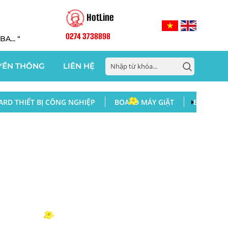
HotLine
0274 3738898
... “
YỀN THÔNG
LIÊN HỆ
ARD THIẾT BỊ CÔNG NGHIỆP
BOARD MÁY GIẶT
BOARD ĐI