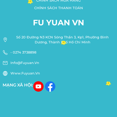
CHÍNH SÁCH MUA HÀNG
CHÍNH SÁCH THANH TOÁN
FU YUAN VN
Số 20 Đường N3 KCN Sóng Thần 3, Kp1, Phường Bình
Dương, Thành Phố Hồ Chí Minh
- 0274 3738898
Info@fuyuan.vn
Www.fuyuan.vn
MẠNG XÃ HỘI: