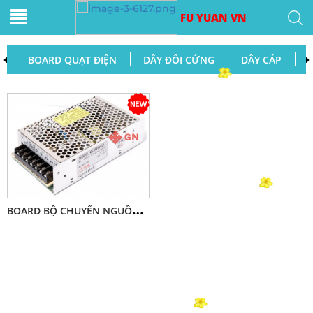
FU YUAN VN
BOARD QUẠT ĐIỆN
DÂY ĐÔI CỨNG
DÂY CÁP
B
OARD BỘ CHUYỂN NGUỒN MẠCH SMPS